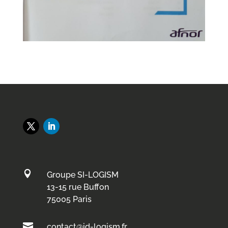

Groupe SI-LOGISM
13-15 rue Buffon
75005 Paris

contact@id-logism.fr