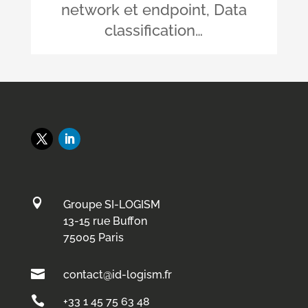
network et endpoint, Data
classification…

Groupe SI-LOGISM
13-15 rue Buffon
75005 Paris

contact@id-logism.fr

+33 1 45 75 63 48