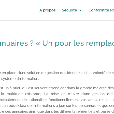
A propos
Sécurité
Conformité 
nuaires ? « Un pour les rempla
n place d’une solution de gestion des identités est la volonté de r
 système d’information.
est un à priori qui est souvent erroné car dans la grande majorité de
 la multitude existante). La mise en œuvre d’une gestion des
incipalement de rationaliser fonctionnellement vos annuaires et
acun possédera des informations à jour sur les personnes, et que ce
tre ces annuaires ainsi que dans les différents référentiels et bases