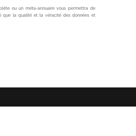
mplète ou un méta-annuaire vous permettra de
si que la qualité et la véracité des données et