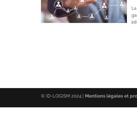
La
ga
in
© ID-LOGISM 2024 |
Mentions légales et pr