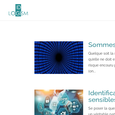
Sommes-n
Quelque soit la
qu’elle ne doit 
risque encouru 
(on...
Identifi
sensible
Se poser la que
un véritable pat