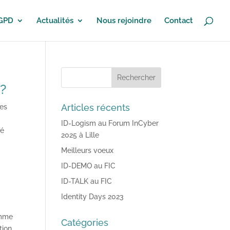
RGPD
Actualités
Nous rejoindre
Contact
?
Articles récents
ées
ID-Logism au Forum InCyber
ré
2025 à Lille
Meilleurs voeux
ID-DEMO au FIC
ID-TALK au FIC
Identity Days 2023
omme
Catégories
tion