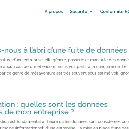
A propos
Sécurité
Conformité 
ous à l’abri d’une fuite de données 
 nature d’une entreprise, elle génère, possède et manipule des donn
en aucun cas perdre et encore moins voir partir à la concurrence. Le
par ce genre de mésaventure est très souvent sous estimé voir igno
cation : quelles sont les données
s de mon entreprise ?
stion est fondamental à l’heure où les données sont considérées c
rimoine (informationnel) d’une entreprise. La mise en place d’une ges