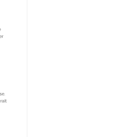
e
er
se.
rait