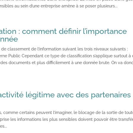
sibles au sein d’une entreprise amène à se poser plusieurs...
cation : comment définir l’importance
onnée
e de classement de l’information suivant les trois niveaux suivants :
terne Public Cependant ce type de classification s’applique surtout à
 des documents et plus difficilement à une donnée brute. On va don
’activité légitime avec des partenaires
s, comme certains peuvent l’imaginer, le blocage de la sortie de tou
rise les informations les plus sensibles doivent pouvoir être transfé
s...