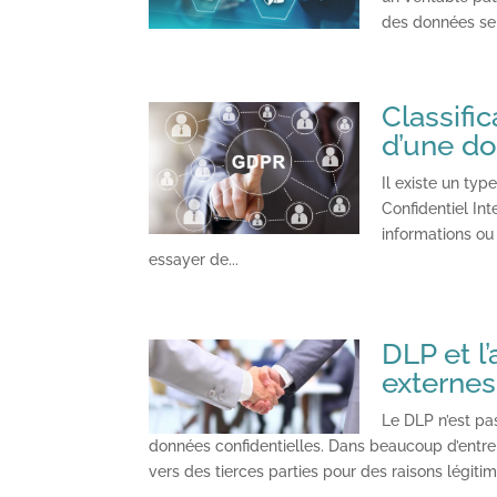
des données sen
Classifi
d’une d
Il existe un typ
Confidentiel In
informations ou
essayer de...
DLP et l
externes
Le DLP n’est pa
données confidentielles. Dans beaucoup d’entrep
vers des tierces parties pour des raisons légitime