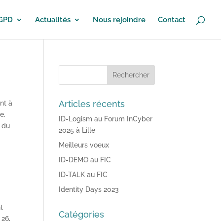
RGPD
Actualités
Nous rejoindre
Contact
Articles récents
nt à
e.
ID-Logism au Forum InCyber
 du
2025 à Lille
Meilleurs voeux
ID-DEMO au FIC
ID-TALK au FIC
Identity Days 2023
t
Catégories
 26,