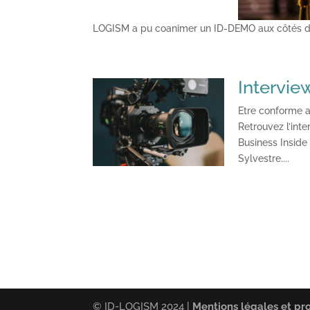
LOGISM a pu coanimer un ID-DEMO aux côtés d’
Intervie
Etre conforme a
Retrouvez l’int
Business Insid
Sylvestre....
© ID-LOGISM 2024 |
Mentions légales et pr