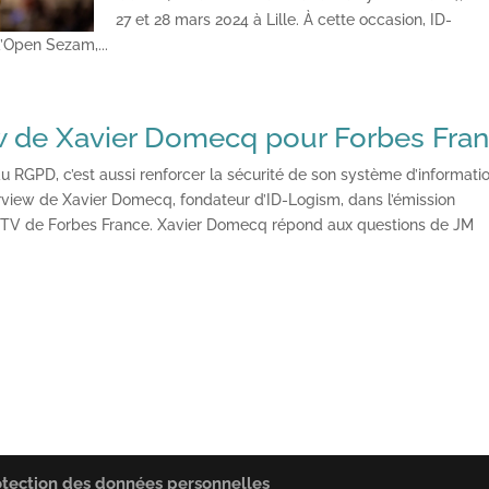
27 et 28 mars 2024 à Lille. À cette occasion, ID-
Open Sezam,...
w de Xavier Domecq pour Forbes Fra
u RGPD, c’est aussi renforcer la sécurité de son système d’informati
erview de Xavier Domecq, fondateur d’ID-Logism, dans l’émission
e TV de Forbes France. Xavier Domecq répond aux questions de JM
otection des données personnelles